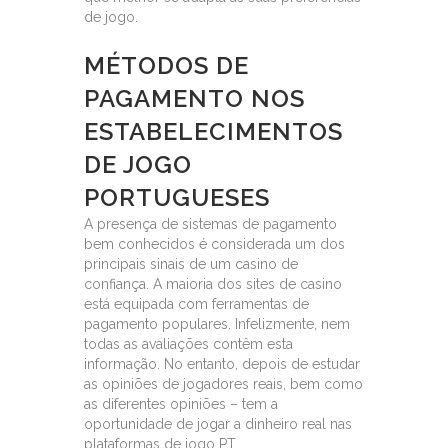
de jogo.
MÉTODOS DE
PAGAMENTO NOS
ESTABELECIMENTOS
DE JOGO
PORTUGUESES
A presença de sistemas de pagamento
bem conhecidos é considerada um dos
principais sinais de um casino de
confiança. A maioria dos sites de casino
está equipada com ferramentas de
pagamento populares. Infelizmente, nem
todas as avaliações contêm esta
informação. No entanto, depois de estudar
as opiniões de jogadores reais, bem como
as diferentes opiniões – tem a
oportunidade de jogar a dinheiro real nas
plataformas de jogo PT.