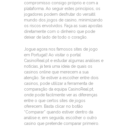
compromisso consigo próprio e com a
plataforma. Ao seguir estes princípios, os
jogadores podem desfrutar do versátil
mundo dos jogos de casino, minimizando
os riscos envolvidos. Faça as suas apostas
diretamente com o dinheiro que pode
deixar de lado de todo o coração.
Jogue agora nos famosos sites de jogo
em Portugal! Ao visitar o portal
CasinoReal.pt e estudar algumas análises e
notícias, já terá uma ideia de quais os
casinos online que merecem a sua
atenção. Se estiver a escolher entre dois
casinos, pode utilizar a ferramenta de
comparação da equipa CasinoReal.pt,
onde pode facilmente ver as diferenças
entre o que certos sites de jogos
oferecem. Basta clicar no botão
“Comparar” quando estiver dentro da
análise e, em seguida, escolher o outro
casino que pretende comparar primeiro.