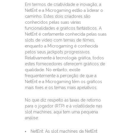
Em termos de criatividade e inovação, a
NetEnt e a Microgaming estão a liderar o
caminho. Estes dois criadores são
conhecidos pelas suas várias
funcionalidades e gráficos fantásticos. A
NetEnt é certamente conhecida pelas suas
slots de vídeo com temas de filmes,
enquanto a Microgaming é conhecida
pelos seus jackpots progressivos.
Relativamente à tecnologia gráfica, todos
estes fornecedores oferecem gráficos de
qualidade. No entanto, existe
frequentemente a perceção de que a
NetEnt e a Microgaming têm os gráficos
mais fixes e os temas mais apelativos.
No que diz respeito às taxas de retorno
para o jogador (RTP) e à volatilidade nas
slot machines, aqui tem uma pequena
análise:
NetEnt: As slot machines da NetEnt