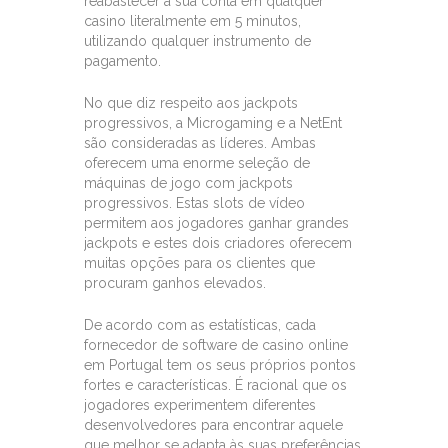
reabastecer a sua conta em qualquer
casino literalmente em 5 minutos,
utilizando qualquer instrumento de
pagamento.
No que diz respeito aos jackpots
progressivos, a Microgaming e a NetEnt
são consideradas as líderes. Ambas
oferecem uma enorme seleção de
máquinas de jogo com jackpots
progressivos. Estas slots de vídeo
permitem aos jogadores ganhar grandes
jackpots e estes dois criadores oferecem
muitas opções para os clientes que
procuram ganhos elevados.
De acordo com as estatísticas, cada
fornecedor de software de casino online
em Portugal tem os seus próprios pontos
fortes e características. É racional que os
jogadores experimentem diferentes
desenvolvedores para encontrar aquele
que melhor se adapta às suas preferências