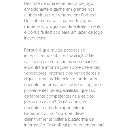
Desfrute de uma experiência de jogo
emocionante e ganhe em grande nos
clubes virtuais de renome em Portugal.
Descubra uma vasta gama de jogos
modernos, programas de entretenimento
e bónus fantásticos para um lazer de jogo
inesquecível.
Porque é que muitas pessoas se
interessam por sites de avaliação? No
casino.org e em recursos semelhantes,
encontrará informações sobre diferentes
vendedores, retornos dos vendedores e
alguns torneios. No entanto, onde pode
encontrar informações sobre os jogadores
provenientes de especialistas que são
certamente competentes na área dos
jogos de casino? Se não conseguiu
encontrar nada de importante no
Facebook ou no YouTube, deve
definitivamente visitar a plataforma de
informação CasinoReal.pt, onde encontrará