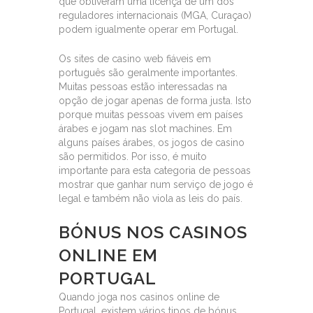
que obtiveram uma licença de um dos
reguladores internacionais (MGA, Curaçao)
podem igualmente operar em Portugal.
Os sites de casino web fiáveis em
português são geralmente importantes.
Muitas pessoas estão interessadas na
opção de jogar apenas de forma justa. Isto
porque muitas pessoas vivem em países
árabes e jogam nas slot machines. Em
alguns países árabes, os jogos de casino
são permitidos. Por isso, é muito
importante para esta categoria de pessoas
mostrar que ganhar num serviço de jogo é
legal e também não viola as leis do país.
BÓNUS NOS CASINOS
ONLINE EM
PORTUGAL
Quando joga nos casinos online de
Portugal, existem vários tipos de bónus