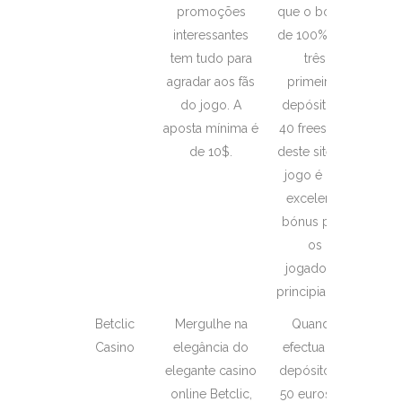
promoções
que o bónus
interessantes
de 100% nos
tem tudo para
três
agradar aos fãs
primeiros
do jogo. A
depósitos +
aposta mínima é
40 freespins
de 10$.
deste site de
jogo é um
excelente
bónus para
os
jogadores
principiantes.
Betclic
Mergulhe na
Quando
Casino
elegância do
efectua um
elegante casino
depósito de
online Betclic,
50 euros ou