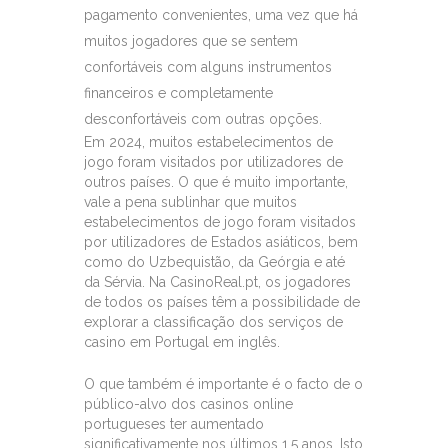
pagamento convenientes, uma vez que há
muitos jogadores que se sentem
confortáveis com alguns instrumentos
financeiros e completamente
desconfortáveis com outras opções.
Em 2024, muitos estabelecimentos de
jogo foram visitados por utilizadores de
outros países. O que é muito importante,
vale a pena sublinhar que muitos
estabelecimentos de jogo foram visitados
por utilizadores de Estados asiáticos, bem
como do Uzbequistão, da Geórgia e até
da Sérvia. Na CasinoReal.pt, os jogadores
de todos os países têm a possibilidade de
explorar a classificação dos serviços de
casino em Portugal em inglês.
O que também é importante é o facto de o
público-alvo dos casinos online
portugueses ter aumentado
significativamente nos últimos 1,5 anos. Isto